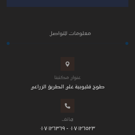
معلومات للتواصل
عنوان مكتبنا
طوخ قليوبية علي الطريق الزراعي
هاتف
٠١٠٧٠١٢٦٥٢٣ - ٠١٠٧٠١٢٦٣٦٩