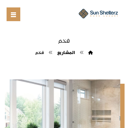
فخم
المشاريع
فخم