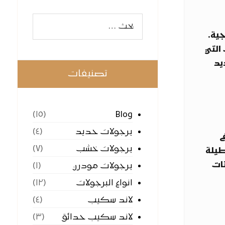
جية.
التي
يد
تصنيفات
Blog
(١٥)
برجولات حديد
(٤)
ي
برجولات خشب
(٧)
طيلة
تات
برجولات مودرن
(١)
انواع البرجولات
(١٢)
لاند سكيب
(٤)
لاند سكيب حدائق
(٣)