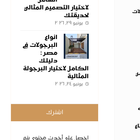
الشامل
لاختيار التصميم المثالي
ات
لحديقتك
يونيو ٢٩, ٢٠٢٦
انواع
البرجولات في
مصر :
دليلك
الكامل لاختيار البرجولة
ن
المثالية
يونيو ٢٤, ٢٠٢٦
اشترك
ع
احصل على أحدث محتوى يتم