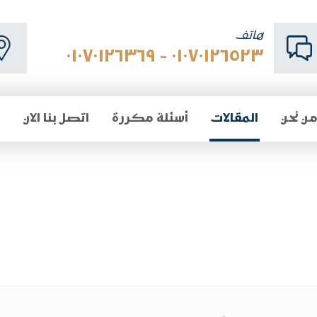
هاتف
٠١٠٧٠١٢٦٥٢٣ - ٠١٠٧٠١٢٦٣٦٩
ن نحن
المقالات
أسئلة مكررة
اتصل بنا الان