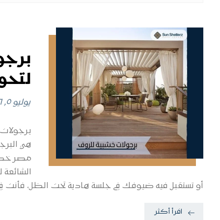
برجو
لتحو
يوليو ٥, ٢٠٢٦
برجولات خشبية للروف 
هي البرجو
مصر خطوا
الشائعة 
أو تستقبل فيه ضيوفك في جلسة هادية تحت الظل، فأنت في
اقرأ أكثر