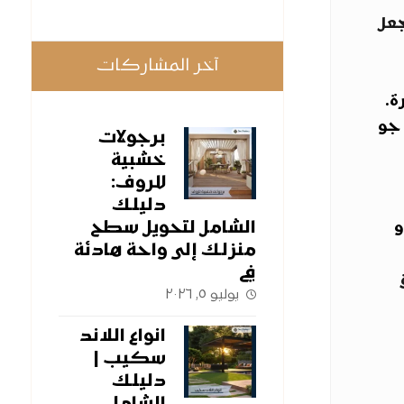
جعل
آخر المشاركات
ة.
 جو
برجولات
خشبية
للروف:
دليلك
الشامل لتحويل سطح
و
منزلك إلى واحة هادئة
في
يوليو ٥, ٢٠٢٦
انواع اللاند
سكيب |
دليلك