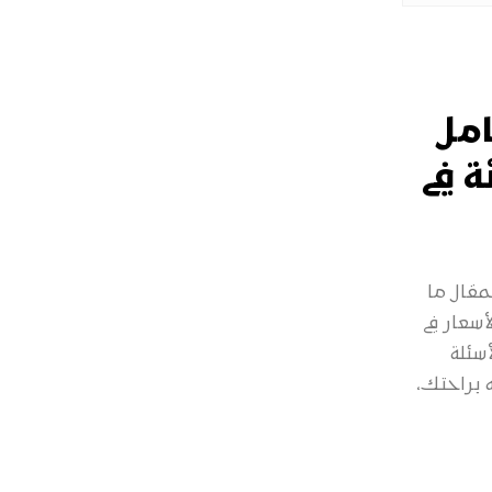
مل
 في
قال ما
سعار في
سئلة
 براحتك،