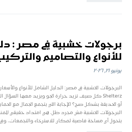
برجولات خشبية في مصر : دل
للأنواع والتصاميم والتركيب
يونيو ٢١, ٢٠٢٦
Shelterz كل صيف تزيد حرارة الجو ويزيد معها السؤال 
أو الحديقة بشكل صح؟ الإجابة اللي بتجمع الجمال مع الحماية
البرجولات الخشبية مش مجرد ظل، هي امتداد حقيقي للمنزل
بتحول أي مساحة فاضية لمكان للاسترخاء والتجمعات، وفي 