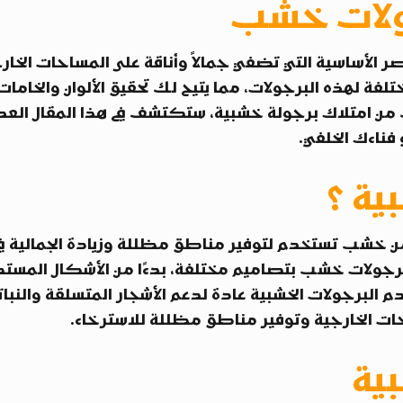
لات خشب
صر الأساسية التي تضفي جمالاً وأناقة على المساحات الخار
لفة لهذه البرجولات، مما يتيح لك تحقيق الألوان والخامات 
 امتلاك برجولة خشبية، ستكتشف في هذا المقال العد
و فناءك الخلفي.
ية ؟
ن خشب تستخدم لتوفير مناطق مظللة وزيادة الجمالية ف
تي برجولات خشب بتصاميم مختلفة، بدءًا من الأشكال المست
دم البرجولات الخشبية عادة لدعم الأشجار المتسلقة والنبا
حات الخارجية وتوفير مناطق مظللة للاسترخاء.
بية