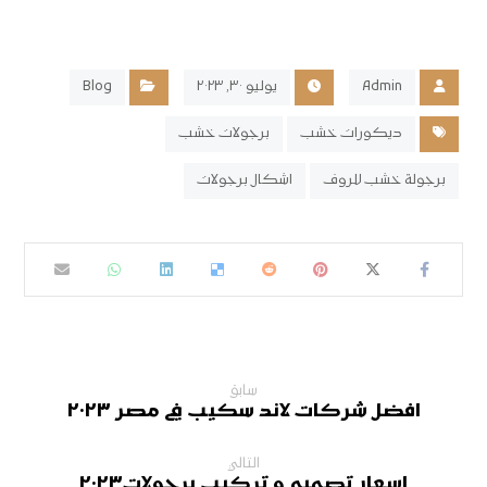
Admin
يوليو ٣٠, ٢٠٢٣
Blog
ديكورات خشب
برجولات خشب
برجولة خشب للروف
اشكال برجولات
سابق
افضل شركات لاند سكيب في مصر ٢٠٢٣
التالي
اسعار تصميم و تركيب برجولات٢٠٢٣