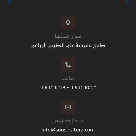
عنوان مكتبنا
طوخ قليوبية علي الطريق الزراعي
هاتف
٠١٠٧٠١٢٦٥٢٣ - ٠١٠٧٠١٢٦٣٦٩
بريد إلكتروني
info@sunshelterz.com