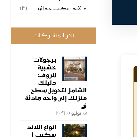
لاند سكيب حدائق
(٣)
آخر المشاركات
برجولات
خشبية
للروف:
دليلك
الشامل لتحويل سطح
منزلك إلى واحة هادئة
في
يوليو ٥, ٢٠٢٦
انواع اللاند
سكيب |