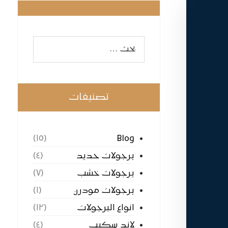
تصنيفات
Blog
(١٥)
برجولات حديد
(٤)
برجولات خشب
(٧)
برجولات مودرن
(١)
انواع البرجولات
(١٢)
لاند سكيب
(٤)