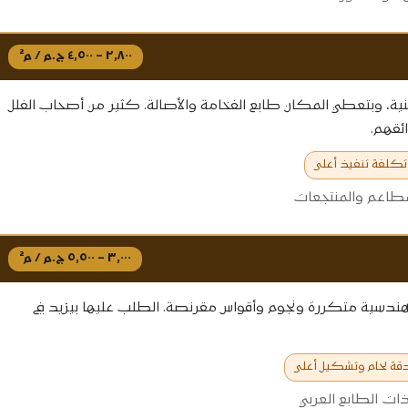
٢,٨٠٠ – ٤,٥٠٠ ج.م / م²
حنية، وبتعطي المكان طابع الفخامة والأصالة. كثير من أصحاب الفلل
ئقهم.
تكلفة تنفيذ أعلى
لمطاعم والمنتجعات
٣,٠٠٠ – ٥,٥٠٠ ج.م / م²
هندسية متكررة ونجوم وأقواس مقرنصة. الطلب عليها بيزيد في
دقة لحام وتشكيل أعلى
ذات الطابع العربي