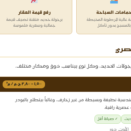
مامات السباحة
رفع قيمة العقار
 عالية للرطوبة المحيطة
برجولة حديد متقنة تضيف قيمة
بالمسبح بدون تآكل
جمالية وسعرية ملموسة
مصري
برجولات الحديد، وكل نوع بيناسب ذوق ومكان مختلف.
١,٥٠٠ – ٢,٨٠٠ ج.م / م²
ندسية نظيفة وبسيطة من غير زخارف، وغالباً بيتطلى بالبودر
 عصرية راقية.
ديث
✓ صيانة أقل
 الأوت دور