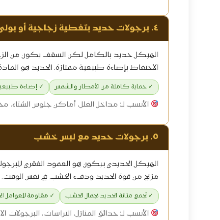
٤. برجولات حديد بتغطية زجاجية أو بولي كربونات
الهيكل حديد بالكامل لكن السقف يكون من الزجا
الاحتفاظ بإضاءة طبيعية ممتازة. الحديد هو المادة
✓ حماية كاملة من الأمطار والشمس
✓ إضاءة طبيعية
الأنسب لـ: مداخل الفلل، أماكن جلوس الشتاء، م
٥. برجولات حديد مع لبس خشب
مزيج من قوة الحديد ودفء الخشب في نفس الوقت.
✓ تجمع متانة الحديد بجمال الخشب
✓ مقاومة للعوامل الج
الأنسب لـ: حدائق المنازل، التراسات، البرجولات ال