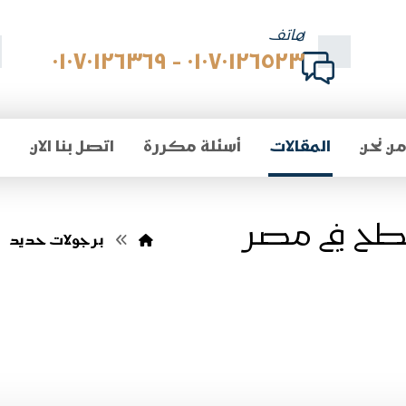
هاتف
٠١٠٧٠١٢٦٥٢٣ - ٠١٠٧٠١٢٦٣٦٩
ن نحن
المقالات
أسئلة مكررة
اتصل بنا الان
سطح في مصر
برجولات حديد