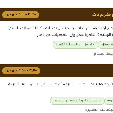
٣,٢٠٠ – ٦,٠٠٠ ج.م / م²
ج أو البولي كربونات، وده بيدي تغطية كاملة من المطر مع
 الوحيدة القادرة تحمل وزن التغطيات دي بأمان.
 ممتازة
✓ تتحمل وزن التغطية الثقيلة
حيط المسابح
٣,٥٠٠ – ٦,٥٠٠ ج.م / م²
الهيكل الحديدي بيكون هو العمود الفقري للبرجولة، وفوقه بيتحط خشب طبيعي أو خشب بلاستيكي WPC. النتيجة
وية
✓ مظهر دافئ غير معدني بالكامل
اجتماعية الكبيرة