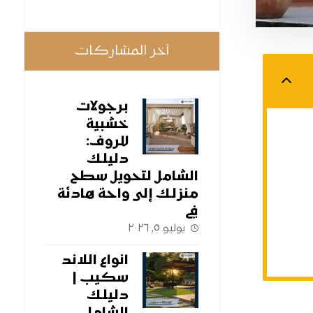
آخر المشاركات
برجولات
خشبية
للروف:
دليلك
الشامل لتحويل سطح
منزلك إلى واحة هادئة
في
يوليو ٥, ٢٠٢٦
انواع اللاند
سكيب |
دليلك