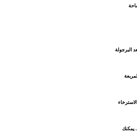
ساحة
د البرجولة
لمربعة
لاسترخاء
. يمكنك