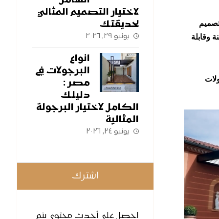
الشامل
لاختيار التصميم المثالي
لحديقتك
تصميم
يونيو ٢٩, ٢٠٢٦
ة وقابلة
انواع
البرجولات في
ولات
مصر :
دليلك
الكامل لاختيار البرجولة
المثالية
يونيو ٢٤, ٢٠٢٦
اشترك
احصل على أحدث محتوى يتم