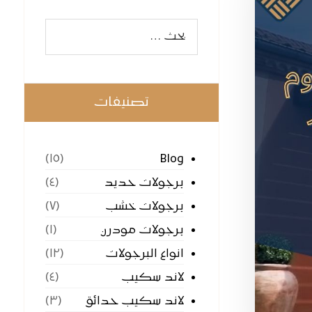
تصنيفات
Blog
(١٥)
برجولات حديد
(٤)
برجولات خشب
(٧)
برجولات مودرن
(١)
انواع البرجولات
(١٢)
لاند سكيب
(٤)
لاند سكيب حدائق
(٣)