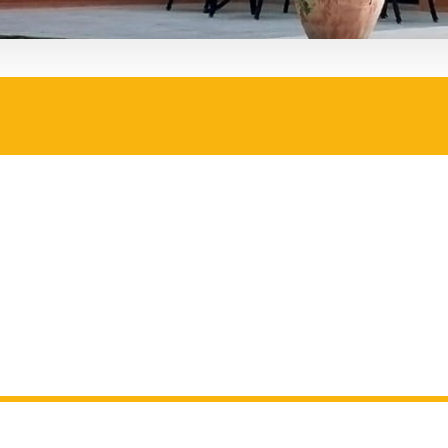
ة صن شيلترز