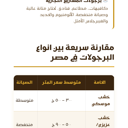
برجولات المشاريع التجارية
كافيهات، مطاعم، فنادق. تحتاج متانة عالية
وصيانة منخفضة. الألومنيوم والحديد
والفيبرجلاس الأمثل.
مقارنة سريعة بين انواع
البرجولات في مصر
الخامة
متوسط سعر المتر
الصيانة
العم
خشب
٣٠٠ – ٥٠٠ ج
متوسطة
موسكي
خشب
عزيزي/
٥٠٠ – ٩٠٠ ج
منخفضة