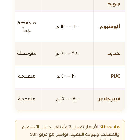
سويد
منخفضة
ألومنيوم
٦٠٠ – ١٢٠٠ ج
جداً
حديد
٢٥٠ – ٥٠٠ ج
متوسطة
PVC
٢٠٠ – ٤٠٠ ج
منعدمة
فيبرجلاس
٨٠٠ – ١٥٠٠ ج
منعدمة
ملاحظة:
الأسعار تقديرية وتختلف حسب التصميم
والمساحة وجودة التنفيذ. تواصل مع فريق Sun