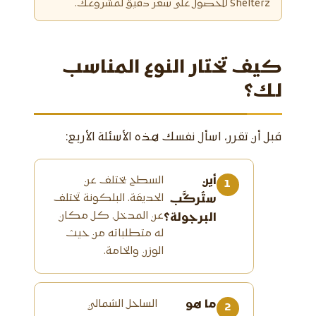
Shelterz للحصول على سعر دقيق لمشروعك.
كيف تختار النوع المناسب
لك؟
قبل أن تقرر، اسأل نفسك هذه الأسئلة الأربع:
أين
السطح يختلف عن
الحديقة. البلكونة تختلف
ستُركَّب
عن المدخل. كل مكان
البرجولة؟
له متطلباته من حيث
الوزن والخامة.
ما هو
الساحل الشمالي